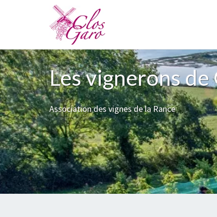
Skip
to
content
Les vignerons d
Association des vignes de la Rance