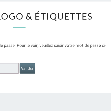
P
 LOGO & ÉTIQUETTES
R
O
T
É
passe. Pour le voir, veuillez saisir votre mot de passe ci-
G
É
:
L
O
G
O
&