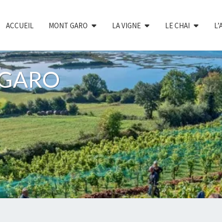
ACCUEIL
MONT GARO
LA VIGNE
LE CHAI
L’
e GARO