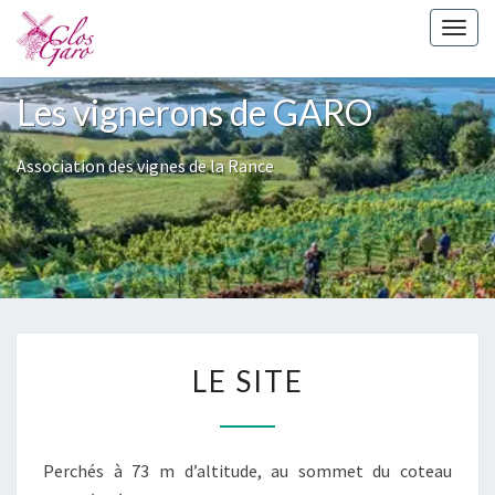
Skip
Toggl
to
content
Les vignerons de GARO
Association des vignes de la Rance
L
LE SITE
E
S
I
Perchés à 73 m d’altitude, au sommet du coteau
T