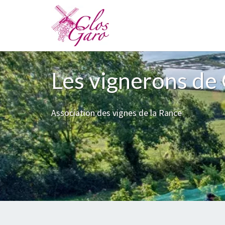
Skip
to
content
Les vignerons d
Association des vignes de la Rance