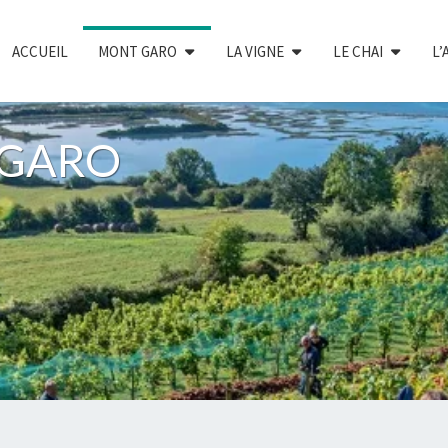
ACCUEIL
MONT GARO
LA VIGNE
LE CHAI
L’
e GARO