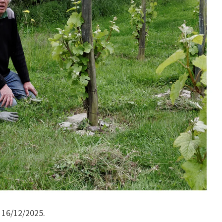
D
A
T
E
U
R
 16/12/2025.